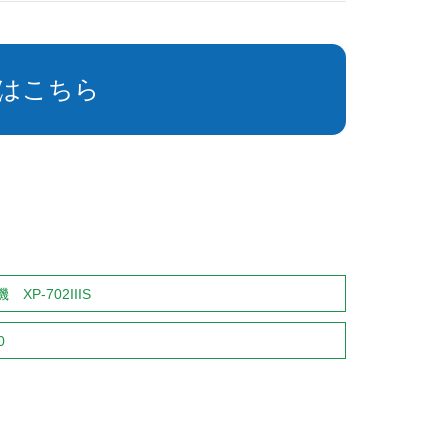
はこちら
-702IIIS
0