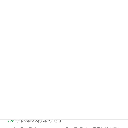
安心買取・処分の理由
ISO9001認証取得
プライバシーポリシー
NEW TOPICS
新着情報
【夏季休業のお知らせ】