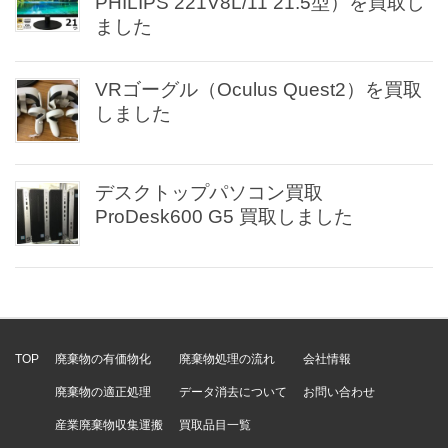
PHILIPS 221V8L/11 21.5型）を買取し
ました
VRゴーグル（Oculus Quest2）を買取
しました
デスクトップパソコン買取
ProDesk600 G5 買取しました
TOP
廃棄物の有価物化
廃棄物処理の流れ
会社情報
廃棄物の適正処理
データ消去について
お問い合わせ
産業廃棄物収集運搬
買取品目一覧