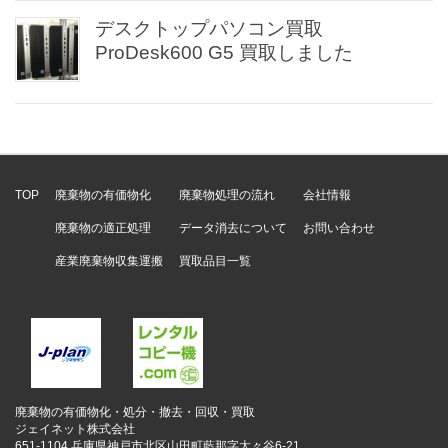
デスクトップパソコン買取
ProDesk600 G5 買取しました
TOP
廃棄物の有価物化
廃棄物処理の流れ
会社情報
廃棄物の適正処理
データ消去について
お問い合わせ
産業廃棄物収集運搬
買取品目一覧
廃棄物の有価物化・処分・撤去・回収・買取
ジェイネット株式会社
651-1104 兵庫県神戸市北区山田町藍那字太々谷6-21