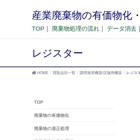
産業廃棄物の有価物化
TOP
｜
廃棄物処理の流れ
｜
データ消去
レジスター
HOME
買取品目一覧
調理厨房機器/店舗用機器
レジス
TOP
廃棄物の有価物化
廃棄物の適正処理