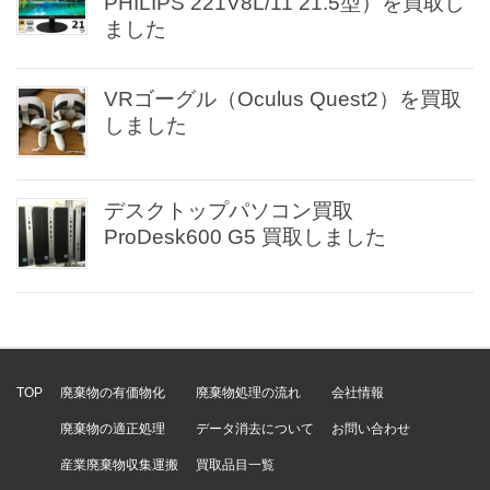
PHILIPS 221V8L/11 21.5型）を買取し
ました
VRゴーグル（Oculus Quest2）を買取
しました
デスクトップパソコン買取
ProDesk600 G5 買取しました
TOP
廃棄物の有価物化
廃棄物処理の流れ
会社情報
廃棄物の適正処理
データ消去について
お問い合わせ
産業廃棄物収集運搬
買取品目一覧