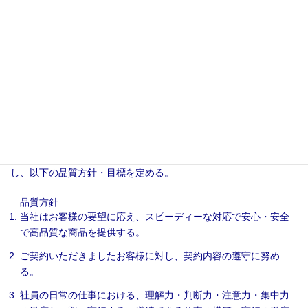
ISO9001認証取得
よりよいサービスを提供するための、我が社の「顧客満足」を目
指すシステムは、第三者機関審査で認証されています。
「ISO9001:2015」を、業界に先駆けて取得し、「顧客満足」に尽
力しています！
『お客様に安心と信頼感のある商品を提供する』ことを理念と
し、以下の品質方針・目標を定める。
品質方針
当社はお客様の要望に応え、スピーディーな対応で安心・安全
で高品質な商品を提供する。
ご契約いただきましたお客様に対し、契約内容の遵守に努め
る。
社員の日常の仕事における、理解力・判断力・注意力・集中力